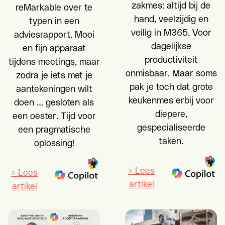
zakmes: altijd bij de
reMarkable over te
hand, veelzijdig en
typen in een
veilig in M365. Voor
adviesrapport. Mooi
dagelijkse
en fijn apparaat
productiviteit
tijdens meetings, maar
onmisbaar. Maar soms
zodra je iets met je
pak je toch dat grote
aantekeningen wilt
keukenmes erbij voor
doen … gesloten als
diepere,
een oester. Tijd voor
gespecialiseerde
een pragmatische
taken.
oplossing!
> Lees
> Lees
artikel
artikel