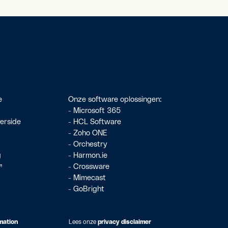
e
Onze software oplossingen:
-
Microsoft 365
verside
-
HCL Software
-
Zoho ONE
-
Orchestry
g
-
Harmon.ie
↗
- Crossware
-
Mimecast
-
GoBright
mation
Lees onze
privacy disclaimer