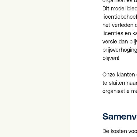
organisaties 
Dit model bied
licentiebehoef
het verleden 
licenties en 
versie dan bli
prijsverhogin
blijven!
Onze klanten 
te sluiten naa
organisatie m
Samenva
De kosten voo