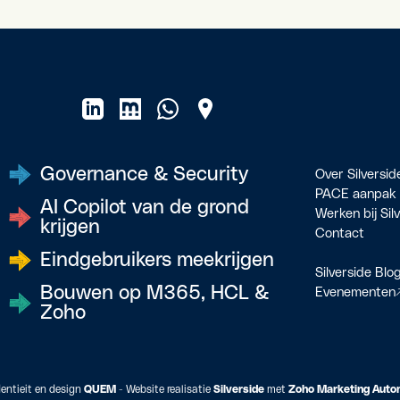
Governance & Security
Over Silversid
PACE aanpak
AI Copilot van de grond
Werken bij Sil
krijgen
Contact
Eindgebruikers meekrijgen
Silverside Blo
Bouwen op M365, HCL &
Evenementen
Zoho
entieit en design
QUEM
- Website realisatie
Silverside
met
Zoho Marketing Auto