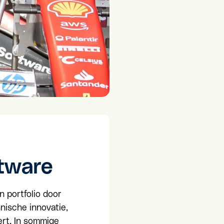
tware
n portfolio door
nische innovatie,
ert. In sommige