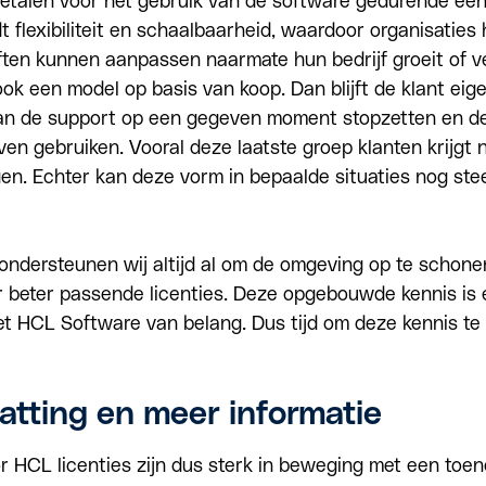
betalen voor het gebruik van de software gedurende een
t flexibiliteit en schaalbaarheid, waardoor organisaties
ten kunnen aanpassen naarmate hun bedrijf groeit of ver
ook een model op basis van koop. Dan blijft de klant eig
kan de support op een gegeven moment stopzetten en de
jven gebruiken.
Vooral deze laatste groep klanten krijgt 
gen
. Echter kan deze vorm in bepaalde situaties nog ste
ondersteunen wij altijd al om de omgeving op te schone
r beter passende licenties
. Deze opgebouwde kennis is 
et HCL Software van belang. Dus tijd om deze kennis te 
tting en meer informatie
r HCL licenties zijn dus sterk in beweging met een toe