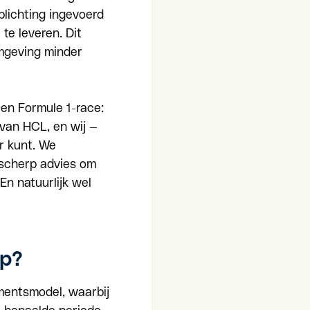
plichting ingevoerd
 te leveren.
Dit
omgeving minder
een Formule 1-race:
 van HCL, en wij —
or kunt.
We
 scherp advies om
n natuurlijk wel
op?
entsmodel, waarbij