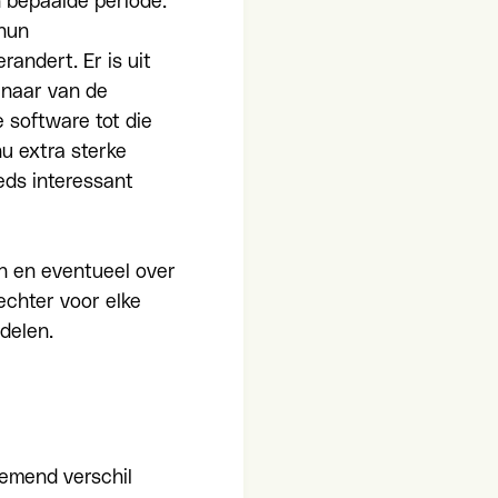
 bepaalde periode.
 hun
andert. Er is uit
enaar van de
 software tot die
nu extra sterke
eds interessant
n en eventueel over
echter voor elke
delen.
nemend verschil