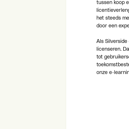
tussen koop e
licentieverlen
het steeds me
door een expe
Als Silversid
licenseren. D
tot gebruiker
toekomstbesten
onze e-learni