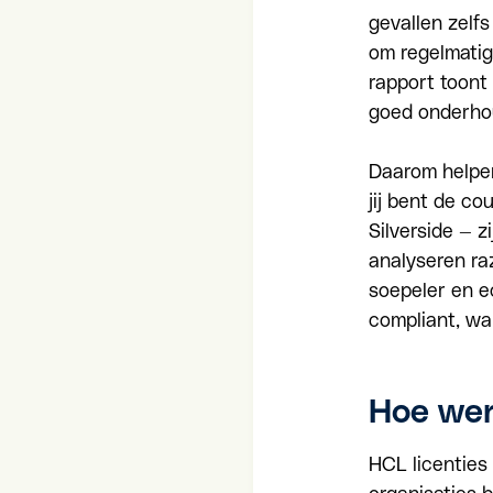
gevallen zelf
om regelmatig
rapport toont
goed onderhou
Daarom helpen
jij bent de co
Silverside — z
analyseren ra
soepeler en e
compliant, wa
Hoe wer
HCL licentie