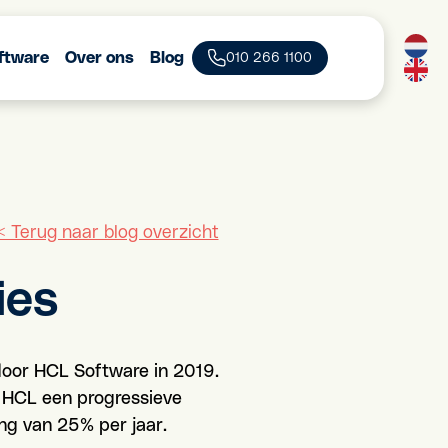
ftware
Over ons
Blog
010 266 1100
< Terug naar blog overzicht
ies
 door HCL Software in 2019.
t HCL een progressieve
ing van 25% per jaar.