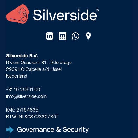
nemen, ontstaat een omgeving waarin AI
pilot.
waarde kan leveren zonder onnodige
risico's voor data, compliance of
bedrijfsvoering.
Silverside B.V.
Rivium Quadrant 81 - 2de etage
2909 LC Capelle a/d IJssel
Nederland
+31 10 266 11 00
info@silverside.com
KvK:
27184635
BTW:
NL808723807B01
Governance & Security