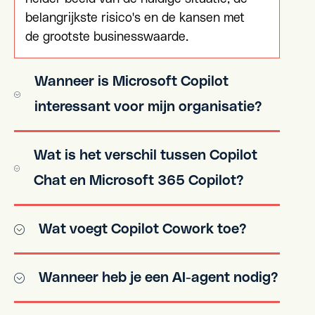
belangrijkste risico's en de kansen met
de grootste businesswaarde.
Wanneer is Microsoft Copilot
interessant voor mijn organisatie?
Wat is het verschil tussen Copilot
Microsoft Copilot is interessant voor
organisaties die medewerkers
Chat en Microsoft 365 Copilot?
ondersteunen bij dagelijkse
werkzaamheden zoals e-mail,
Wat voegt Copilot Cowork toe?
Copilot Chat helpt medewerkers met
vergaderingen, documenten, analyses
het genereren van ideeën, teksten,
en kenniswerk. Veel organisaties
analyses en samenvattingen op basis
starten hiermee omdat de oplossing
Wanneer heb je een AI-agent nodig?
Copilot Cowork richt zich op
van de informatie die zij zelf invoeren.
direct geïntegreerd is in Microsoft 365
persoonlijke ondersteuning tijdens de
Microsoft 365 Copilot gaat een stap
en medewerkers snel